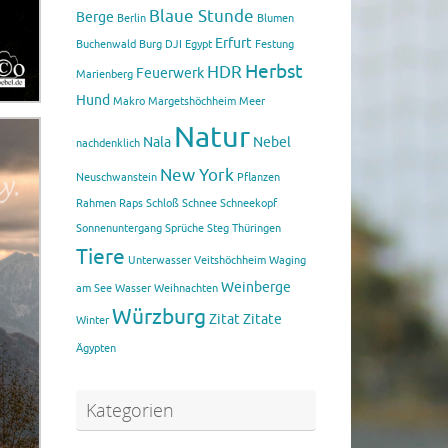
Blaue Stunde
Berge
Berlin
Blumen
Erfurt
Buchenwald
Burg
DJI
Egypt
Festung
Herbst
HDR
Feuerwerk
Marienberg
Hund
Makro
Margetshöchheim
Meer
Natur
Nala
Nebel
nachdenklich
New York
Neuschwanstein
Pflanzen
Rahmen
Raps
Schloß
Schnee
Schneekopf
Sonnenuntergang
Sprüche
Steg
Thüringen
Tiere
Unterwasser
Veitshöchheim
Waging
Weinberge
am See
Wasser
Weihnachten
Würzburg
Zitat
Zitate
Winter
Ägypten
Kategorien