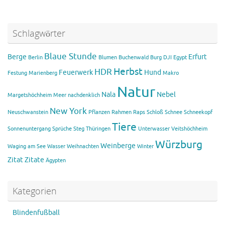
Schlagwörter
Blaue Stunde
Berge
Erfurt
Berlin
Blumen
Buchenwald
Burg
DJI
Egypt
Herbst
HDR
Feuerwerk
Hund
Festung Marienberg
Makro
Natur
Nala
Nebel
Margetshöchheim
Meer
nachdenklich
New York
Neuschwanstein
Pflanzen
Rahmen
Raps
Schloß
Schnee
Schneekopf
Tiere
Sonnenuntergang
Sprüche
Steg
Thüringen
Unterwasser
Veitshöchheim
Würzburg
Weinberge
Waging am See
Wasser
Weihnachten
Winter
Zitat
Zitate
Ägypten
Kategorien
Blindenfußball